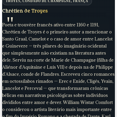
TROYES, CONDADO DE CHAMPAGNE, FRANÇA
Chrétien de Troyes
Poeta e trouvère francês ativo entre 1160 e 1191,
Chrétien de Troyes é o primeiro autor a mencionar o
Santo Graal, Camelot e o caso de amor entre Lancelot
e Guinevere — três pilares do imaginário ocidental
que simplesmente não existiam na literatura antes
dele. Serviu na corte de Marie de Champagne (filha de
Aliénor d'Aquitaine e Luís VII) e depois na de Philippe
d'Alsace, conde de Flandres. Escreveu cinco romances
em octossílabos rimados — Erec e Enide, Cligés, Yvain,
Lancelot e Perceval — que transformaram crônicas
bélicas em narrativas psicológicas sobre indivíduos
divididos entre amor e dever. William Wistar Comfort
o considerou o artista literário mais importante entre
o fim do Império Romano e a chegada de Dante. Karl