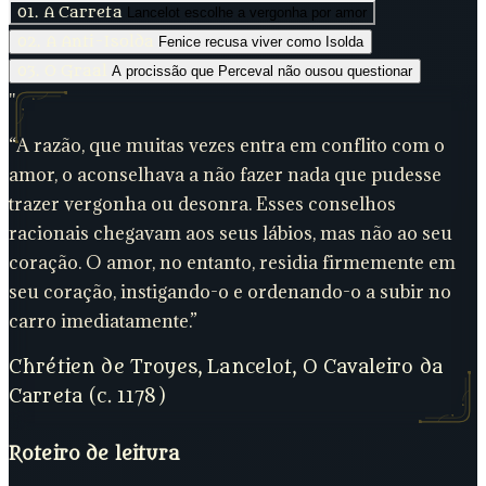
01. A Carreta
Lancelot escolhe a vergonha por amor
02. A Anti-Isolda
Fenice recusa viver como Isolda
03. O Graal
A procissão que Perceval não ousou questionar
"
“
A razão, que muitas vezes entra em conflito com o
amor, o aconselhava a não fazer nada que pudesse
trazer vergonha ou desonra. Esses conselhos
racionais chegavam aos seus lábios, mas não ao seu
coração. O amor, no entanto, residia firmemente em
seu coração, instigando-o e ordenando-o a subir no
carro imediatamente.
”
Chrétien de Troyes, Lancelot, O Cavaleiro da
Carreta (c. 1178)
Roteiro de leitura