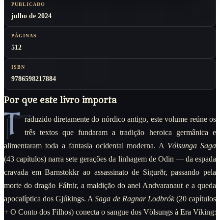
PUBLICADO
julho de 2024
PÁGINAS
512
ISBN
9786598217884
Por que este livro importa
T
raduzido diretamente do nórdico antigo, este volume reúne os
três textos que fundaram a tradição heroica germânica e
alimentaram toda a fantasia ocidental moderna. A
Völsunga Saga
(43 capítulos) narra sete gerações da linhagem de Odin — da espada
cravada em Barnstokkr ao assassinato de Sigurðr, passando pela
morte do dragão Fáfnir, a maldição do anel Andvaranaut e a queda
apocalíptica dos Gjúkings. A
Saga de Ragnar Lodbrók
(20 capítulos
+ O Conto dos Filhos) conecta o sangue dos Völsungs à Era Viking: